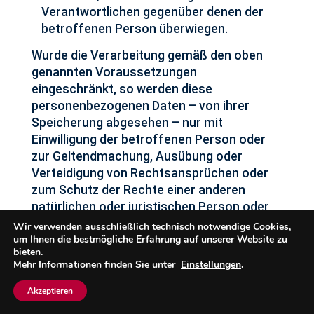
Verantwortlichen gegenüber denen der
betroffenen Person überwiegen.
Wurde die Verarbeitung gemäß den oben
genannten Voraussetzungen
eingeschränkt, so werden diese
personenbezogenen Daten – von ihrer
Speicherung abgesehen – nur mit
Einwilligung der betroffenen Person oder
zur Geltendmachung, Ausübung oder
Verteidigung von Rechtsansprüchen oder
zum Schutz der Rechte einer anderen
natürlichen oder juristischen Person oder
aus Gründen eines wichtigen öffentlichen
Wir verwenden ausschließlich technisch notwendige Cookies,
um Ihnen die bestmögliche Erfahrung auf unserer Website zu
Interesses der Union oder eines
bieten.
Mitgliedstaats verarbeitet. Um das Recht
Mehr Informationen finden Sie unter
Einstellungen
.
auf Einschränkung der Verarbeitung geltend
zu machen, kann sich die betroffene
Akzeptieren
Person jederzeit an uns unter den oben